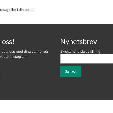
etag eller i din bostad!
a oss!
Nyhetsbrev
h dela oss med dina vänner på
Skicka nyhetsbrev till mig:
k och Instagram!