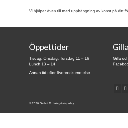
Vi hjälper även till med upphängning av konst på ditt för
Öppettider
Gill
Tisdag, Onsdag, Torsdag 11 – 16
Gilla oc
Lunch 13 – 14
Faceboo
Annan tid efter överenskommelse
© 2026 Galleri R |
Integritetspolicy