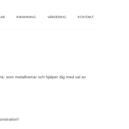
GAR
INRAMNING
VÄRDERING
KONTAKT
 trä- som metallramar och hjälper dig med val av
onstration!