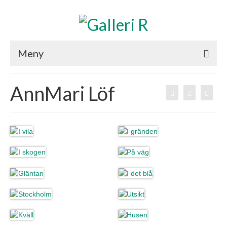
Meny
AKTUELLT
AnnMari Löf
KONSTNÄRER
UTSTÄLLNINGAR
INRAMNING
VÄRDERING
KONTAKT